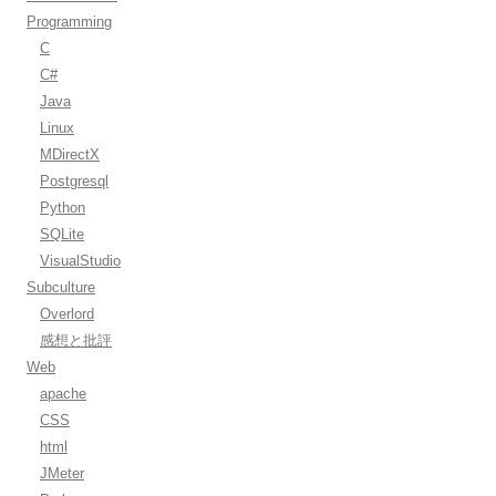
Programming
C
C#
Java
Linux
MDirectX
Postgresql
Python
SQLite
VisualStudio
Subculture
Overlord
感想と批評
Web
apache
CSS
html
JMeter