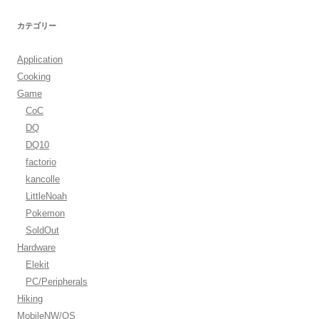
カテゴリー
Application
Cooking
Game
CoC
DQ
DQ10
factorio
kancolle
LittleNoah
Pokemon
SoldOut
Hardware
Elekit
PC/Peripherals
Hiking
MobileNW/OS