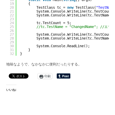
19
{
20
TestClass tc = 
new
TestClass(
"TestName
21
System.Console.WriteLine(tc.TestCount)
22
System.Console.WriteLine(tc.TestName);
23
24
tc.TestCount = 5;
25
//tc.TestName = "ChangedName"; //エラー
26
27
System.Console.WriteLine(tc.TestCount)
28
System.Console.WriteLine(tc.TestName);
29
30
System.Console.ReadLine();
31
}
32
}
地味なようで、なかなかに便利だったりする。
印刷
いいね: