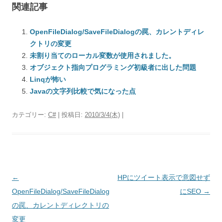
関連記事
OpenFileDialog/SaveFileDialogの罠、カレントディレ
クトリの変更
未割り当てのローカル変数が使用されました。
オブジェクト指向プログラミング初級者に出した問題
Linqが怖い
Javaの文字列比較で気になった点
カテゴリー:
C#
| 投稿日:
2010/3/4(木)
|
投
←
HPにツイート表示で意図せず
稿
OpenFileDialog/SaveFileDialog
にSEO
→
ナ
の罠、カレントディレクトリの
ビ
変更