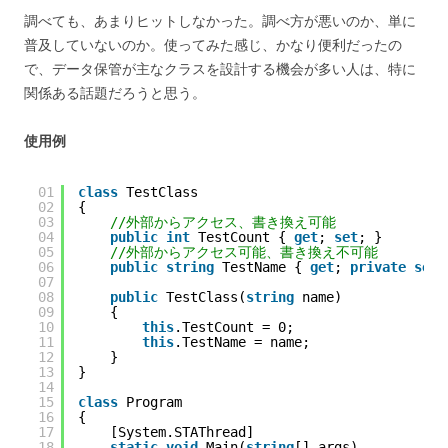
調べても、あまりヒットしなかった。調べ方が悪いのか、単に
普及していないのか。使ってみた感じ、かなり便利だったの
で、データ保管が主なクラスを設計する機会が多い人は、特に
関係ある話題だろうと思う。
使用例
01
class
TestClass
02
{
03
//外部からアクセス、書き換え可能
04
public
int
TestCount { 
get
; 
set
; }
05
//外部からアクセス可能、書き換え不可能
06
public
string
TestName { 
get
; 
private
set
;
07
08
public
TestClass(
string
name)
09
{
10
this
.TestCount = 0;
11
this
.TestName = name;
12
}
13
}
14
15
class
Program
16
{
17
[System.STAThread]
18
static
void
Main(
string
[] args)