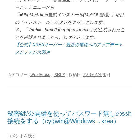
ース」メニューから
「■PhpMyAdmin自動インストール(MySQL管理) 」項目
の「インストール」ボタンをクリックします。
３、「./public_html /log /phpmyadmin」が生成されたこ
とを確認されましたら、ログインします。
【公式】XREAサーバー：最新の環境へのアップデート
メンテナンス関連
カテゴリー:
WordPress
、
XREA
| 投稿日:
2015/6/24(水)
|
秘密鍵/公開鍵を使ってパスワード無しのssh
接続をする（cygwin@Windows→xrea）
コメントを残す