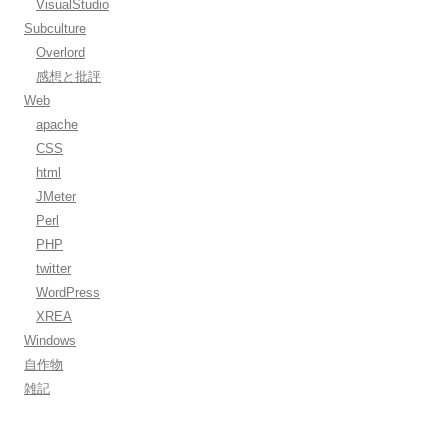
VisualStudio
Subculture
Overlord
感想と批評
Web
apache
CSS
html
JMeter
Perl
PHP
twitter
WordPress
XREA
Windows
自作物
雑記