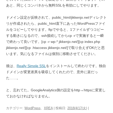
あと、同じくコンパネから無料SSLを有効にしてやります。
ドメイン設定が反映されて、public_html/jikkenjo.netディレクト
リが作成されたら、public_html直下にあったWordPressファイ
ルをコピーしてやります。ftpでやると、1ファイルずつコピー
する動きになるので、ssh接続してからcp -rで実施すると一瞬
で終わって良いです。[cp -r wp-* jikkenjo.net/][cp index.php
jikkenjo.net/][cp .htaccess jikkenjo.net/]で取り合えずOKだと思
います。気になるファイルは個別に移動させてください。
後は、
Really Simple SSL
をインストールして終わりです。独自
ドメインが変更差異を吸収してくれたので、意外に楽だっ
た……。
と、忘れてた。GoogleAnalytics側の設定をhttp→httpsに変更し
ておかなければなりません。
カテゴリー:
WordPress
、
XREA
| 投稿日:
2018/4/17(火)
|