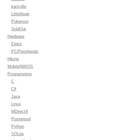
kancolle
LittleNoah
Pokemon
SoldOut
Hardware
Elekit
PC/Peripherals
Hiking
MobileNW/OS
Programming
C
C#
Java
Linux
MDirectX
Postgresql
Python
SQLite