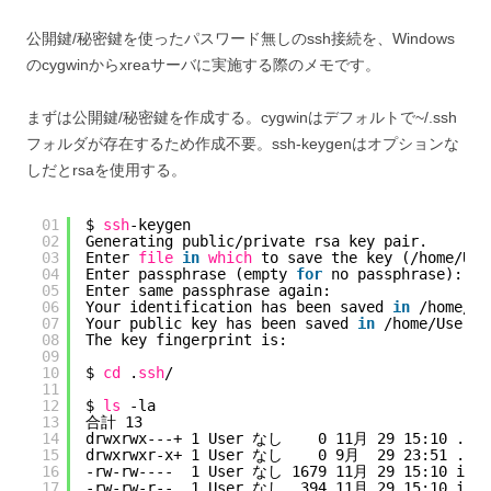
公開鍵/秘密鍵を使ったパスワード無しのssh接続を、Windows
のcygwinからxreaサーバに実施する際のメモです。
まずは公開鍵/秘密鍵を作成する。cygwinはデフォルトで~/.ssh
フォルダが存在するため作成不要。ssh-keygenはオプションな
しだとrsaを使用する。
01
$ 
ssh
-keygen
02
Generating public
/private
rsa key pair.
03
Enter 
file
in
which
to save the key (
/home/Use
04
Enter passphrase (empty 
for
no passphrase):
05
Enter same passphrase again:
06
Your identification has been saved 
in
/home/Us
07
Your public key has been saved 
in
/home/User/
.
08
The key fingerprint is:
09
10
$ 
cd
.
ssh
/
11
12
$ 
ls
-la
13
合計 13
14
drwxrwx---+ 1 User なし    0 11月 29 15:10 .
15
drwxrwxr-x+ 1 User なし    0 9月  29 23:51 ..
16
-rw-rw----  1 User なし 1679 11月 29 15:10 id_r
17
-rw-rw-r--  1 User なし  394 11月 29 15:10 id_r