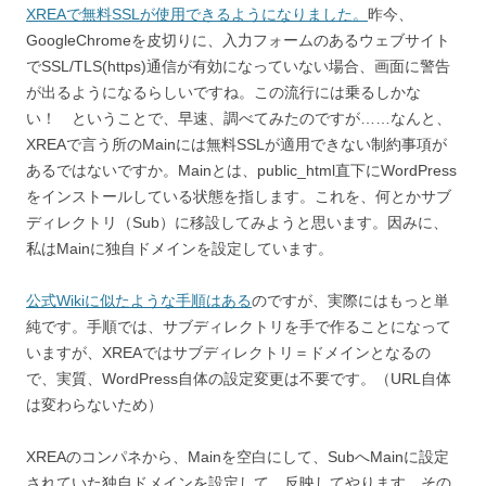
XREAで無料SSLが使用できるようになりました。
昨今、
GoogleChromeを皮切りに、入力フォームのあるウェブサイト
でSSL/TLS(https)通信が有効になっていない場合、画面に警告
が出るようになるらしいですね。この流行には乗るしかな
い！ ということで、早速、調べてみたのですが……なんと、
XREAで言う所のMainには無料SSLが適用できない制約事項が
あるではないですか。Mainとは、public_html直下にWordPress
をインストールしている状態を指します。これを、何とかサブ
ディレクトリ（Sub）に移設してみようと思います。因みに、
私はMainに独自ドメインを設定しています。
公式Wikiに似たような手順はある
のですが、実際にはもっと単
純です。手順では、サブディレクトリを手で作ることになって
いますが、XREAではサブディレクトリ＝ドメインとなるの
で、実質、WordPress自体の設定変更は不要です。（URL自体
は変わらないため）
XREAのコンパネから、Mainを空白にして、SubへMainに設定
されていた独自ドメインを設定して、反映してやります。その