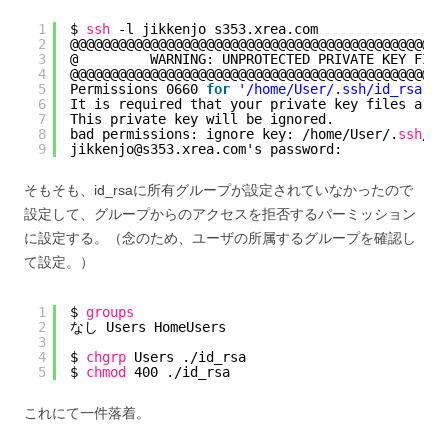
1
$ 
ssh
-l jikkenjo s353.xrea.com
2
@@@@@@@@@@@@@@@@@@@@@@@@@@@@@@@@@@@@@@@@@@@@@@@
3
@         WARNING: UNPROTECTED PRIVATE KEY FILE
4
@@@@@@@@@@@@@@@@@@@@@@@@@@@@@@@@@@@@@@@@@@@@@@@
5
Permissions 0660 
for
'/home/User/.ssh/id_rsa'
a
6
It is required that your private key files are 
7
This private key will be ignored.
8
bad permissions: ignore key: 
/home/User/
.
ssh
/id
9
jikkenjo@s353.xrea.com's password:
そもそも、id_rsaに所有グループが設定されていなかったので
設定して、グループからのアクセスを拒否するパーミッション
に設定する。（念のため、ユーザの所属するグループを確認し
て設定。）
1
$ 
groups
2
なし Users HomeUsers
3
4
$ 
chgrp
Users .
/id_rsa
5
$ 
chmod
400 .
/id_rsa
これにて一件落着。