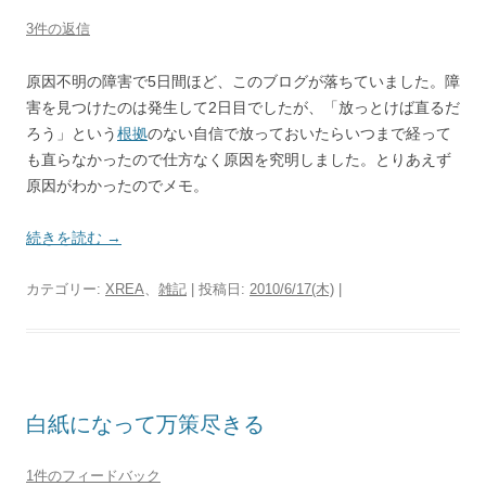
3件の返信
原因不明の障害で5日間ほど、このブログが落ちていました。障
害を見つけたのは発生して2日目でしたが、「放っとけば直るだ
ろう」という
根拠
のない自信で放っておいたらいつまで経って
も直らなかったので仕方なく原因を究明しました。とりあえず
原因がわかったのでメモ。
続きを読む
→
カテゴリー:
XREA
、
雑記
| 投稿日:
2010/6/17(木)
|
白紙になって万策尽きる
1件のフィードバック