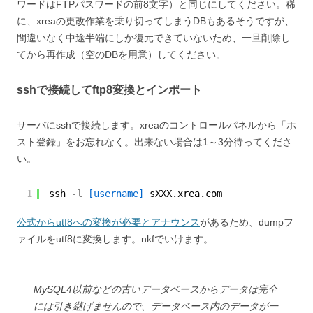
ワードはFTPパスワードの前8文字）と同じにしてください。稀
に、xreaの更改作業を乗り切ってしまうDBもあるそうですが、
間違いなく中途半端にしか復元できていないため、一旦削除し
てから再作成（空のDBを用意）してください。
sshで接続してftp8変換とインポート
サーバにsshで接続します。xreaのコントロールパネルから「ホ
スト登録」をお忘れなく。出来ない場合は1～3分待ってくださ
い。
1
ssh
-l
[username]
sXXX.xrea.com
公式からutf8への変換が必要とアナウンス
があるため、dumpフ
ァイルをutf8に変換します。nkfでいけます。
MySQL4以前などの古いデータベースからデータは完全
には引き継げませんので、データベース内のデータが一