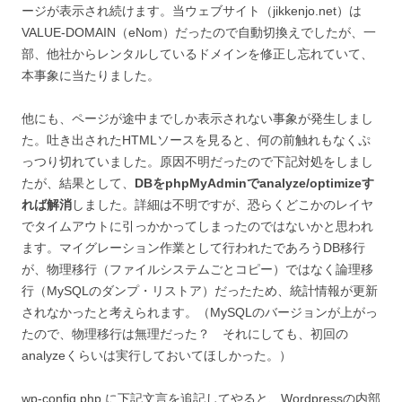
ージが表示され続けます。当ウェブサイト（jikkenjo.net）は
VALUE-DOMAIN（eNom）だったので自動切換えでしたが、一
部、他社からレンタルしているドメインを修正し忘れていて、
本事象に当たりました。
他にも、ページが途中までしか表示されない事象が発生しまし
た。吐き出されたHTMLソースを見ると、何の前触れもなくぷ
っつり切れていました。原因不明だったので下記対処をしまし
たが、結果として、
DBをphpMyAdminでanalyze/optimizeす
れば解消
しました。詳細は不明ですが、恐らくどこかのレイヤ
でタイムアウトに引っかかってしまったのではないかと思われ
ます。マイグレーション作業として行われたであろうDB移行
が、物理移行（ファイルシステムごとコピー）ではなく論理移
行（MySQLのダンプ・リストア）だったため、統計情報が更新
されなかったと考えられます。（MySQLのバージョンが上がっ
たので、物理移行は無理だった？ それにしても、初回の
analyzeくらいは実行しておいてほしかった。）
wp-config.php に下記文言を追記してやると、Wordpressの内部