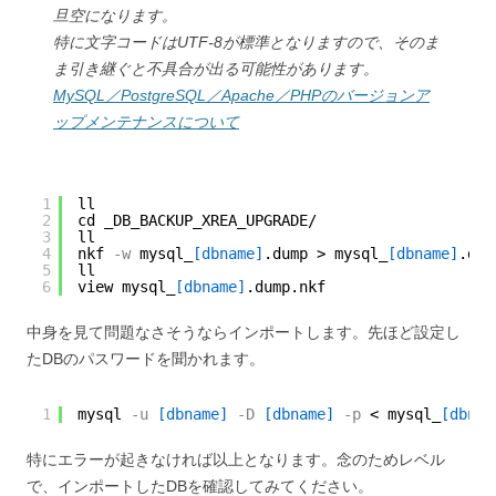
旦空になります。
特に文字コードはUTF-8が標準となりますので、そのま
ま引き継ぐと不具合が出る可能性があります。
MySQL／PostgreSQL／Apache／PHPのバージョンア
ップメンテナンスについて
1
ll
2
cd _DB_BACKUP_XREA_UPGRADE/
3
ll
4
nkf
-w
mysql_
[dbname]
.dump > mysql_
[dbname]
.dum
5
ll
6
view mysql_
[dbname]
.dump.nkf
中身を見て問題なさそうならインポートします。先ほど設定し
たDBのパスワードを聞かれます。
1
mysql
-u
[dbname]
-D
[dbname]
-p
< mysql_
[dbnam
特にエラーが起きなければ以上となります。念のためレベル
で、インポートしたDBを確認してみてください。