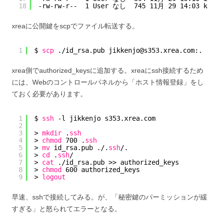
18
-rw-rw-r--  1 User なし  745 11月 29 14:03 know
xreaに公開鍵をscpでファイル転送する。
1
$ 
scp
.
/id_rsa
.pub jikkenjo@s353.xrea.com:.
xrea側でauthorized_keysに追加する。xreaにssh接続するため
には、Webのコントロールパネルから「ホスト情報登録」をし
ておく必要があります。
1
$ 
ssh
-l jikkenjo s353.xrea.com
2
3
> 
mkdir
.
ssh
4
> 
chmod
700 .
ssh
5
> 
mv
id_rsa.pub ./.
ssh
/.
6
> 
cd
.
ssh
/
7
> 
cat
.
/id_rsa
.pub >> authorized_keys
8
> 
chmod
600 authorized_keys
9
> 
logout
早速、sshで接続してみる。が、「秘密鍵のパーミッションが緩
すぎる」と怒られてエラーとなる。