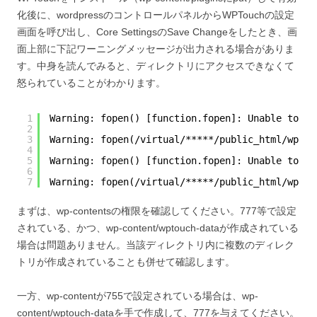
化後に、wordpressのコントロールパネルからWPTouchの設定
画面を呼び出し、Core SettingsのSave Changeをしたとき、画
面上部に下記ワーニングメッセージが出力される場合がありま
す。中身を読んでみると、ディレクトリにアクセスできなくて
怒られていることがわかります。
1
Warning: fopen() [function.fopen]: Unable to ac
2
3
Warning: fopen(/virtual/*****/public_html/wp-co
4
5
Warning: fopen() [function.fopen]: Unable to ac
6
7
Warning: fopen(/virtual/*****/public_html/wp-co
まずは、wp-contentsの権限を確認してください。777等で設定
されている、かつ、wp-content/wptouch-dataが作成されている
場合は問題ありません。当該ディレクトリ内に複数のディレク
トリが作成されていることも併せて確認します。
一方、wp-contentが755で設定されている場合は、wp-
content/wptouch-dataを手で作成して、777を与えてください。