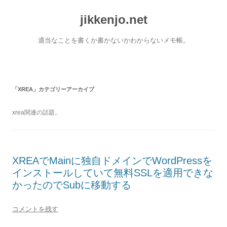
コ
ン
jikkenjo.net
テ
ン
ツ
へ
適当なことを書くか書かないかわからないメモ帳。
ス
キ
ッ
プ
「
XREA
」カテゴリーアーカイブ
xrea関連の話題。
XREAでMainに独自ドメインでWordPressを
インストールしていて無料SSLを適用できな
かったのでSubに移動する
コメントを残す