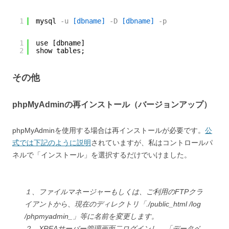
1
mysql
-u
[dbname]
-D
[dbname]
-p
1
use [dbname]
2
show tables;
その他
phpMyAdminの再インストール（バージョンアップ）
phpMyAdminを使用する場合は再インストールが必要です。
公
式では下記のように説明
されていますが、私はコントロールパ
ネルで「インストール」を選択するだけでいけました。
１、ファイルマネージャーもしくは、ご利用のFTPクラ
イアントから、現在のディレクトリ「./public_html /log
/phpmyadmin_」等に名前を変更します。
２、XREAサーバー管理画面二ログインし、「データベ