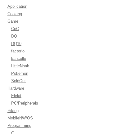
Application
Cooking
Game
CoC
DQ
DQ10
factorio
kancolle
LittleNoah
Pokemon
SoldOut
Hardware
Elekit
PC/Peripherals
Hiking
MobileNW/OS
Programming
C