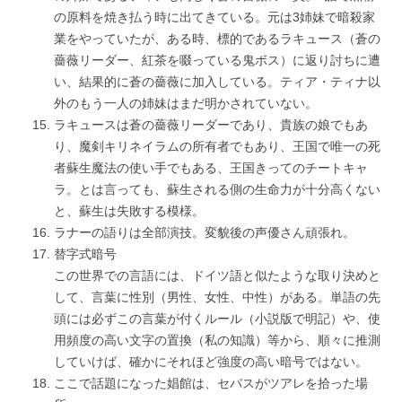
の原料を焼き払う時に出てきている。元は3姉妹で暗殺家
業をやっていたが、ある時、標的であるラキュース（蒼の
薔薇リーダー、紅茶を啜っている鬼ボス）に返り討ちに遭
い、結果的に蒼の薔薇に加入している。ティア・ティナ以
外のもう一人の姉妹はまだ明かされていない。
ラキュースは蒼の薔薇リーダーであり、貴族の娘でもあ
り、魔剣キリネイラムの所有者でもあり、王国で唯一の死
者蘇生魔法の使い手でもある、王国きってのチートキャ
ラ。とは言っても、蘇生される側の生命力が十分高くない
と、蘇生は失敗する模様。
ラナーの語りは全部演技。変貌後の声優さん頑張れ。
替字式暗号
この世界での言語には、ドイツ語と似たような取り決めと
して、言葉に性別（男性、女性、中性）がある。単語の先
頭には必ずこの言葉が付くルール（小説版で明記）や、使
用頻度の高い文字の置換（私の知識）等から、順々に推測
していけば、確かにそれほど強度の高い暗号ではない。
ここで話題になった娼館は、セバスがツアレを拾った場