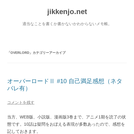
コ
ン
jikkenjo.net
テ
ン
ツ
へ
適当なことを書くか書かないかわからないメモ帳。
ス
キ
ッ
プ
「
OVERLORD
」カテゴリーアーカイブ
オーバーロードⅡ #10 自己満足感想（ネタ
バレ有）
コメントを残す
当方、WEB版、小説版、漫画版3巻まで、アニメ1期を読了の状
態です。10話は疑問をおぼえる表現が多数あったので、感想を
記しておきます。