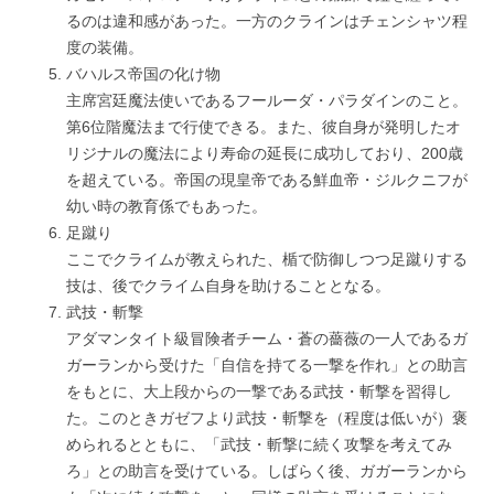
るのは違和感があった。一方のクラインはチェンシャツ程
度の装備。
バハルス帝国の化け物
主席宮廷魔法使いであるフールーダ・パラダインのこと。
第6位階魔法まで行使できる。また、彼自身が発明したオ
リジナルの魔法により寿命の延長に成功しており、200歳
を超えている。帝国の現皇帝である鮮血帝・ジルクニフが
幼い時の教育係でもあった。
足蹴り
ここでクライムが教えられた、楯で防御しつつ足蹴りする
技は、後でクライム自身を助けることとなる。
武技・斬撃
アダマンタイト級冒険者チーム・蒼の薔薇の一人であるガ
ガーランから受けた「自信を持てる一撃を作れ」との助言
をもとに、大上段からの一撃である武技・斬撃を習得し
た。このときガゼフより武技・斬撃を（程度は低いが）褒
められるとともに、「武技・斬撃に続く攻撃を考えてみ
ろ」との助言を受けている。しばらく後、ガガーランから