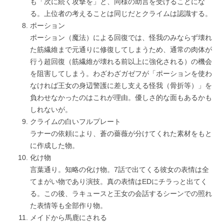
も「次に続く攻撃を」と、同様の助言を受けることにな
る。上位者の考えることは同じだとクライムは認識する。
ポーション
ポーション（魔法）による回復では、怪我のみならず壊れ
た筋繊維まで元通りに修復してしまうため、通常の肉体が
行う超回復（筋繊維が壊れる前以上に強化される）の機会
を阻害してしまう。わざわざガゼフが「ポーションを使わ
なければ王女の身辺警護に差し支える怪我（骨折等）」を
負わせなかったのはこれが理由。優しさ的な面もあるかも
しれないが。
クライムの白いフルプレート
ラナーの依頼により、蒼の薔薇が分けてくれた素材をもと
に作成した物。
化け物
言葉通り。知略の化け物。7話で出てくる彼女の表情は全
てまがい物であり演技。真の表情はEDにチラっと出てく
る。この後、ラキュースと王女の会話するシーンでの照れ
た表情等も全部作り物。
メイドから馬鹿にされる