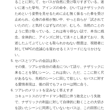
ることに対して、セバスが自然に受け取りすぎている。迷
いに迷った挙句、アインズの命令、ひいてはナザリックの
ためという姿勢を見せるために止む無く振るった拳を受け
止められ、心身の余裕が無い中、やっと自らが「試されて
いたのだ」と気付くはずなのだが、むしろ、当然のことの
ように受け取っている。これは有り得ない話で、本当に残
念。全体的に、アインズに対して淡々とし過ぎており、先
述したふてぶてしいとも取られかねない態度は、視聴者に
対してNPCの忠誠心を疑わせるミスリードになりかけな
い。
セバスとツアレの会話は良い
その後、ツアレが自分の過去について語り、ナザリックに
来ることを望むシーン。これは良い。ただ、ここに割く尺
があるなら、先程のシーンに回して欲しい。セバスに対す
る愛情表現は、後の回でもフォローは間に合う。
ツアレのメリットを淀みなく答えすぎ
コキュートスのリザードマン制圧に伴う敗北という失敗
で、ナザリックの利益に対して自律的に動くことの大切さ
を説いたシーンに同席していないセバスは、この回答にた