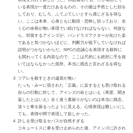
いる表現が一度だけあるものの、その後は平然とした顔を
しており、むしろ、ふてぶてしいとすら感じざるを得な
い。ここは本来、心身ともに動揺・恐怖し切っており、全
く心の余裕が無い表現でい続けなければならない。何故な
ら、対面するアインズが、パンドラズアクターが化けた姿
であると気づかないほどに、判断力が低下していなければ
説明がつかないからだ。NPCの忠誠心を表現する根幹に
も関わってくる内容なので、ここは尺的にも絶対に手を抜
いてはならなかった箇所。本当に残念と言わざるを得な
い。
ツアレを殺すときの逡巡が無い
たっち・みーに宿された「正義」に反するとも受け取れる
自らの行動に対して、アインズの命とはいえ（再度、聞き
返したとはいえ）全く迷う素振りがないのは本当に残念。
淡々と拳を振るったように見える。心情表現は難しいにし
ても、表情や間で表現して欲しかった。
許しを受け取るセバスが自然すぎる
コキュートスに拳を受け止められた後、アインズに許され