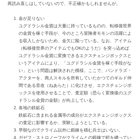
再読み直しはしていないので、不正確かもしれませんが。
金が足りない
ユグドラシル金貨は大量に持っているものの、転移後世界
の金貨を稼ぐ手段が、今のところ冒険者モモンの活躍によ
る収入しかないため、金欠に陥っている。なお、アイテム
（転移後世界のアイテムでもOKのようだ）を突っ込めば
ユグドラシル金貨に変換できるエクスチェンジボックスと
いうアイテムにより、「ユグドラシル金貨を稼ぐ手段がな
い」という問題は解決された模様。ここで、パンドラズ・
アクターを、商人スキルを所有していたかつてのギルド仲
間である音改（ねあらた）に化けさせ、エクスチェンジボ
ックスを使用させることで、査定額（恐らく変換後のユグ
ドラシル金貨の金額）が向上している。
各地の鉄鉱石
鉄鉱石に含まれる金属等の成分がエクスチェンジボックス
の査定に影響するか、実験しようとしている。
早朝なのでクライム以外に鍛錬を積む兵士はいない。
ガゼフ・ストロノーフがクライムとの鍛錬で鎧を纏ってい