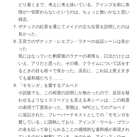
どり着くまで、考えに考え抜いている。アインズを前に表
情が一切変わらないというのは、ちょっと無いかなと思い
残念。
ザナックの紅茶を通じてメイドの立ち位置を説明したのは
良かった。
王宮でのザナック・レエブン・ラナーの会話シーンは良か
った
気にはなっていた豹変後のラナーの表情も、口元だけとは
いえ、アリだと思った。その後、クライムについて話をす
るときの目も程々で良かった。流石に、これ以上変えすぎ
ても違和感だろう……。
「モモンガ」を愛するアルベド
小説版でも、この程度の説明しか無かったので、反目を疑
わせるようなミスリードとも見える本シーンは、この程度
の表現で丁度良かった。実態は、NPCとしてのアルベド
に追記された、フレーバーテキストとしての「モモンガを
愛している」に固執しており、アインズ・ウール・ゴウン
の名を以って命じられることの感情的な違和感が表現され
ているのだと解釈している。そのため、アインズ・ウー