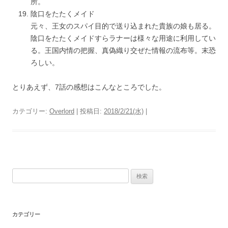
所。
陰口をたたくメイド
元々、王女のスパイ目的で送り込まれた貴族の娘も居る。
陰口をたたくメイドすらラナーは様々な用途に利用してい
る。王国内情の把握、真偽織り交ぜた情報の流布等。末恐
ろしい。
とりあえず、7話の感想はこんなところでした。
カテゴリー:
Overlord
| 投稿日:
2018/2/21(水)
|
検
索:
カテゴリー