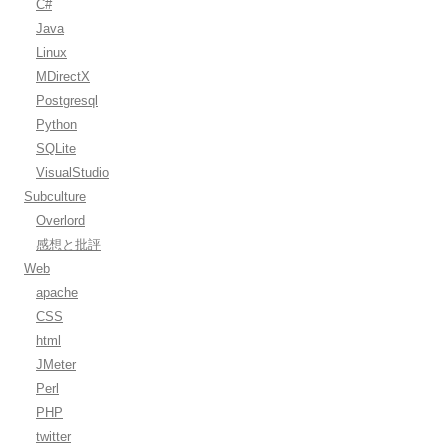
C#
Java
Linux
MDirectX
Postgresql
Python
SQLite
VisualStudio
Subculture
Overlord
感想と批評
Web
apache
CSS
html
JMeter
Perl
PHP
twitter