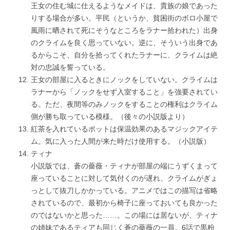
王女の住む城に仕えるようなメイドは、貴族の娘であった
りする場合が多い。平民（というか、貧困街のボロ小屋で
風雨に晒されて死にそうなところをラナー拾われた）出身
のクライムを良く思っていない。逆に、そういう出身であ
るからこそ、自分を拾ってくれたラナーに、クライムは絶
対の忠誠を誓っている。
王女の部屋に入るときにノックをしていない。クライムは
ラナーから「ノックをせず入室すること」を強要されてい
る。ただ、夜間等のみノックをすることの権利はクライム
側が勝ち取っている模様。（後々の小説版より）
紅茶を入れているポットは保温効果のあるマジックアイテ
ム。気に入った人間が来た時だけ使用する。（小説版）
ティナ
小説版では、蒼の薔薇・ティナが部屋の端にうずくまって
座っていることに対して気付くのが遅れ、クライムがぎょ
っとして抜刀しかかっている。アニメではこの描写は省略
されているので、最初から椅子に座っておいても良かった
のではないかと思った……。この場には居ないが、ティナ
の姉妹であるティアも同じく蒼の薔薇の一員。6話で黒粉