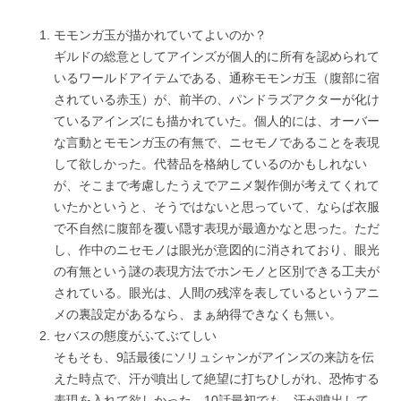
モモンガ玉が描かれていてよいのか？
ギルドの総意としてアインズが個人的に所有を認められて
いるワールドアイテムである、通称モモンガ玉（腹部に宿
されている赤玉）が、前半の、パンドラズアクターが化け
ているアインズにも描かれていた。個人的には、オーバー
な言動とモモンガ玉の有無で、ニセモノであることを表現
して欲しかった。代替品を格納しているのかもしれない
が、そこまで考慮したうえでアニメ製作側が考えてくれて
いたかというと、そうではないと思っていて、ならば衣服
で不自然に腹部を覆い隠す表現が最適かなと思った。ただ
し、作中のニセモノは眼光が意図的に消されており、眼光
の有無という謎の表現方法でホンモノと区別できる工夫が
されている。眼光は、人間の残滓を表しているというアニ
メの裏設定があるなら、まぁ納得できなくも無い。
セバスの態度がふてぶてしい
そもそも、9話最後にソリュシャンがアインズの来訪を伝
えた時点で、汗が噴出して絶望に打ちひしがれ、恐怖する
表現を入れて欲しかった。10話最初でも、汗が噴出して